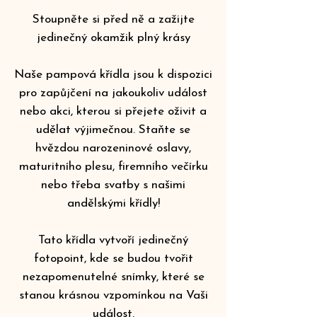
Stoupněte si před ně a zažijte
jedinečný okamžik plný krásy
Naše pampová křídla jsou k dispozici
pro zapůjčení na jakoukoliv událost
nebo akci, kterou si přejete oživit a
udělat výjimečnou. Staňte se
hvězdou narozeninové oslavy,
maturitního plesu, firemního večírku
nebo třeba svatby s našimi
andělskými křídly!
Tato křídla vytvoří jedinečný
fotopoint, kde se budou tvořit
nezapomenutelné snímky, které se
stanou krásnou vzpomínkou na Vaši
událost.