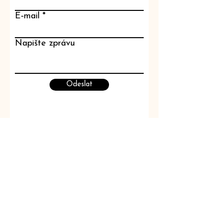
E‑mail
Napište zprávu
Odeslat
Rosalie květiny
Květiny, které nevadnou.
​© 2026 Rosalie květiny
INFORMACE
Výhody našich květin
Online přijímáme PLATBY KARTOU