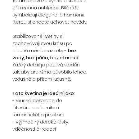
keramické váze vyniká čistotou a
přirozenou noblesou. Bílé růže
symbolizují eleganci a harmonii,
kterou si chcete uchovat navždy.
Stabilizované květiny si
zachovávají svou krásu po
dlouhé měsíce až roky -
bez
vody, bez péče, bez starostí
.
Každý detail je pečlivě sladěn
tak, aby aranžmá působilo lehce,
vzdušně a přitom luxusně.
Tato květina je ideální jako:
- vkusná dekorace do
interiéru moderního i
romantického prostoru
- výjimečný dárek z lásky,
vděčnosti či radosti