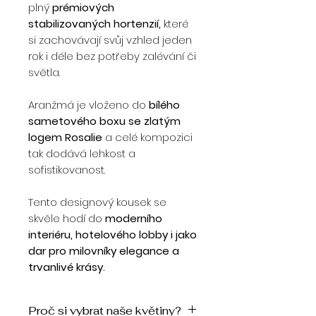
plný
prémiových
stabilizovaných hortenzií,
které
si zachovávají svůj vzhled jeden
rok i déle bez potřeby zalévání či
světla.
Aranžmá je vloženo do
bílého
sametového boxu se zlatým
logem Rosalie
a celé kompozici
tak dodává lehkost a
sofistikovanost.
Tento designový kousek se
skvěle hodí do
moderního
interiéru, hotelového lobby i jako
dar pro milovníky elegance a
trvanlivé krásy.
Proč si vybrat naše květiny?