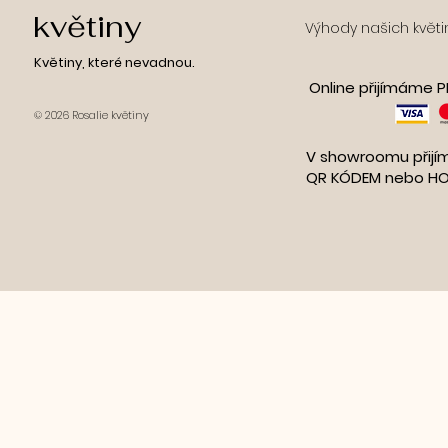
květiny
Výhody našich květi
Květiny, které nevadnou.
Online přijímáme 
​© 2026 Rosalie květiny
V showroomu přij
QR KÓDEM nebo H