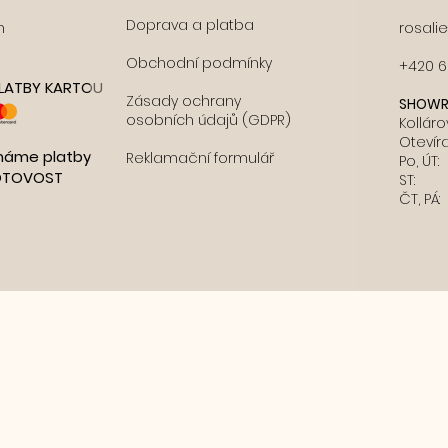
Doprava a platba
n
rosali
Obchodní podmínky
+420 6
PLATBY KARTOU
Zásady ochrany
SHOWR
osobních údajů (GDPR)
Kolláro
Otevír
ímáme platby
Reklamační formulář
Po, ÚT:
OTOVOST
ST: 
ČT, PÁ: