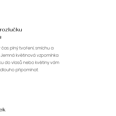
 rozlučku
u
ý čas plný tvoření, smíchu a
y. Jemná květinová vzpomínka
u do vlasů nebo květiny vám
dlouho připomínat.
tek