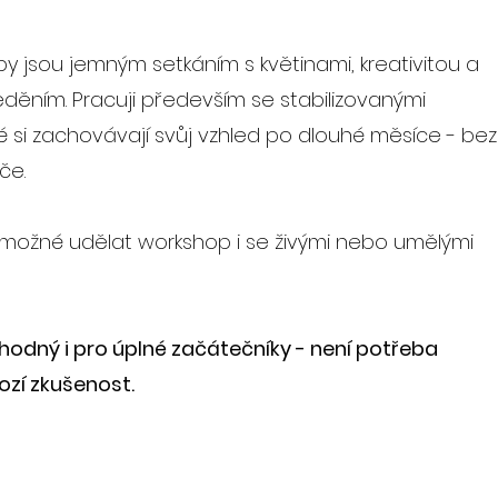
y jsou jemným setkáním s květinami, kreativitou a
děním. Pracuji především se stabilizovanými
ré si zachovávají svůj vzhled po dlouhé měsíce - bez
če.
možné udělat workshop i se živými nebo umělými
hodný i pro úplné začátečníky - není potřeba
zí zkušenost.