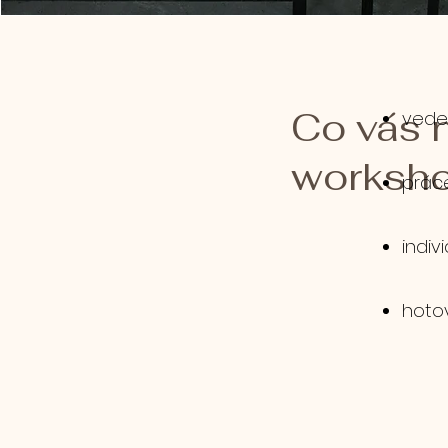
Co vás 
​​ved
worksho
práce
indiv
hoto