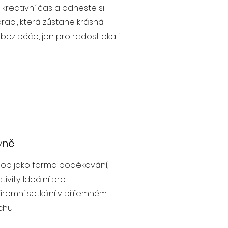
ý kreativní čas a odneste si
aci, která zůstane krásná
bez péče, jen pro radost oka i
yně
shop jako forma poděkování,
ivity. Ideální pro
firemní setkání v příjemném
hu.