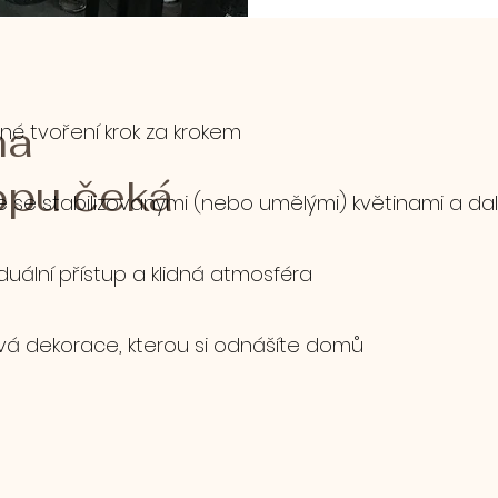
na
ené tvoření krok za krokem
pu čeká
 se stabilizovanými (nebo umělými) květinami a další
iduální přístup a klidná atmosféra
vá dekorace, kterou si odnášíte domů