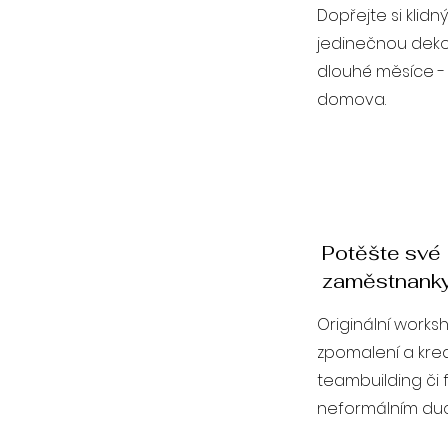
Dopřejte si klidn
jedinečnou dekor
dlouhé měsíce - 
domova.
Potěšte své
zaměstnank
Originální work
zpomalení a kreat
teambuilding či 
neformálním duc