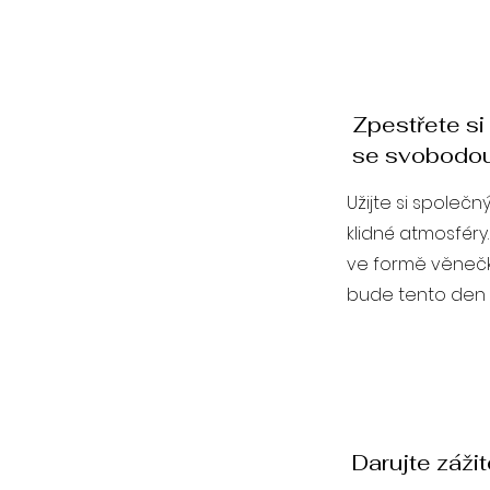
Zpestřete si
se svobodo
Užijte si společn
klidné atmosfér
ve formě věnečk
bude tento den 
Darujte záži