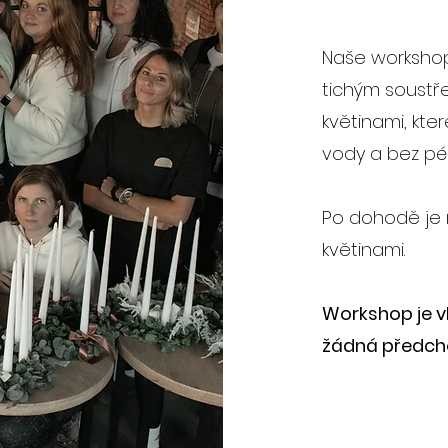
Naše workshop
tichým soustře
květinami, kte
vody a bez pé
Po dohodě je 
květinami.
Workshop je v
žádná předcho